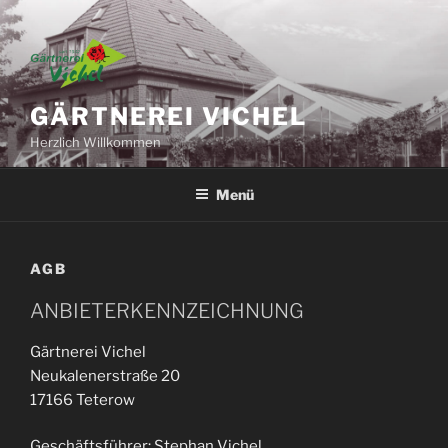
Zum
Inhalt
springen
GÄRTNEREI VICHEL
Herzlich Willkommen
Menü
AGB
ANBIETERKENNZEICHNUNG
Gärtnerei Vichel
Neukalenerstraße 20
17166 Teterow
Geschäftsführer: Stephan Vichel