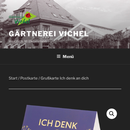
Zum
Inhalt
springen
GÄRTNEREI VICHEL
Herzlich Willkommen
Menü
Start
/
Postkarte
/ Grußkarte Ich denk an dich