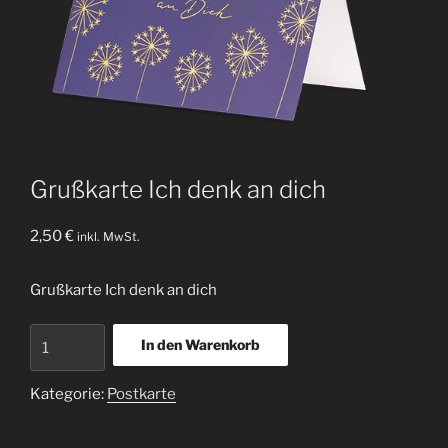
Grußkarte Ich denk an dich
2,50
€
inkl. MwSt.
Grußkarte Ich denk an dich
Grußkarte
In den Warenkorb
Ich
denk
Kategorie:
Postkarte
an
dich