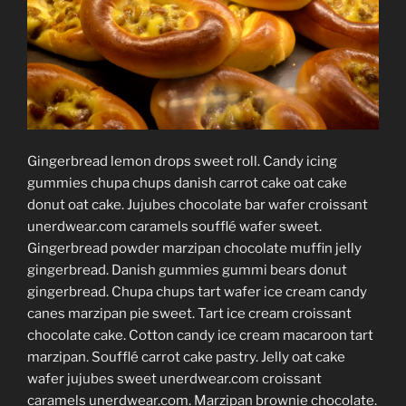
Gingerbread lemon drops sweet roll. Candy icing
gummies chupa chups danish carrot cake oat cake
donut oat cake. Jujubes chocolate bar wafer croissant
unerdwear.com caramels soufflé wafer sweet.
Gingerbread powder marzipan chocolate muffin jelly
gingerbread. Danish gummies gummi bears donut
gingerbread. Chupa chups tart wafer ice cream candy
canes marzipan pie sweet. Tart ice cream croissant
chocolate cake. Cotton candy ice cream macaroon tart
marzipan. Soufflé carrot cake pastry. Jelly oat cake
wafer jujubes sweet unerdwear.com croissant
caramels unerdwear.com. Marzipan brownie chocolate.