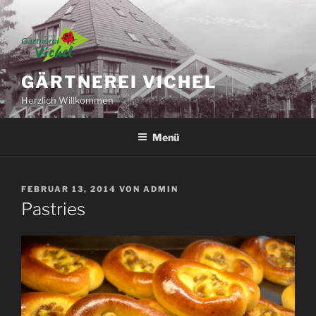
Zum
Inhalt
springen
GÄRTNEREI VICHEL
Herzlich Willkommen
Menü
VERÖFFENTLICHT
FEBRUAR 13, 2014
VON
ADMIN
AM
Pastries