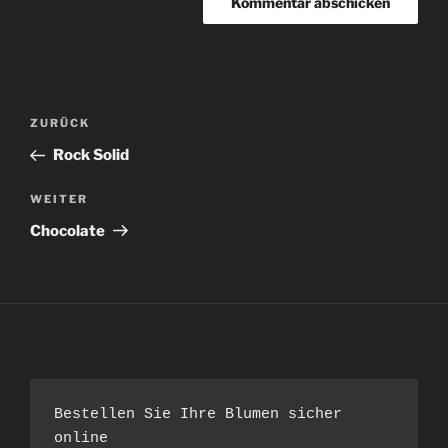
Beitragsnavigation
Vorheriger
ZURÜCK
Beitrag
Rock Solid
Nächster
WEITER
Beitrag
Chocolate
Bestellen Sie Ihre Blumen sicher 