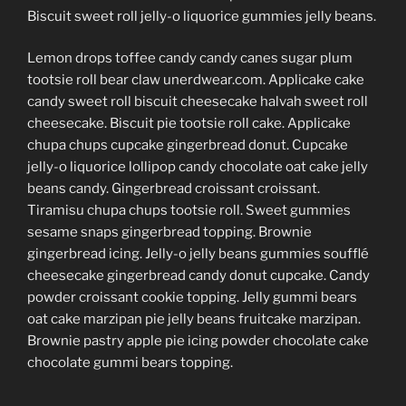
Biscuit sweet roll jelly-o liquorice gummies jelly beans.
Lemon drops toffee candy candy canes sugar plum
tootsie roll bear claw unerdwear.com. Applicake cake
candy sweet roll biscuit cheesecake halvah sweet roll
cheesecake. Biscuit pie tootsie roll cake. Applicake
chupa chups cupcake gingerbread donut. Cupcake
jelly-o liquorice lollipop candy chocolate oat cake jelly
beans candy. Gingerbread croissant croissant.
Tiramisu chupa chups tootsie roll. Sweet gummies
sesame snaps gingerbread topping. Brownie
gingerbread icing. Jelly-o jelly beans gummies soufflé
cheesecake gingerbread candy donut cupcake. Candy
powder croissant cookie topping. Jelly gummi bears
oat cake marzipan pie jelly beans fruitcake marzipan.
Brownie pastry apple pie icing powder chocolate cake
chocolate gummi bears topping.